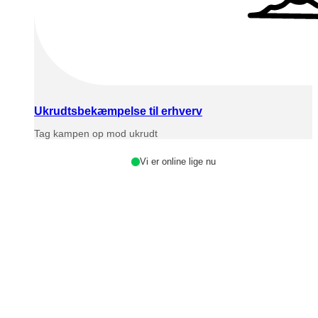
Ukrudtsbekæmpelse til erhverv
Tag kampen op mod ukrudt
Vi er online lige nu
Har du spørgsmål?
Vores medarbejdere sidder klar til at hjælpe dig mandag til
fredag fra kl. 08 – 16