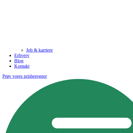
Job & karriere
Erhverv
Blog
Kontakt
Prøv vores prisberegner