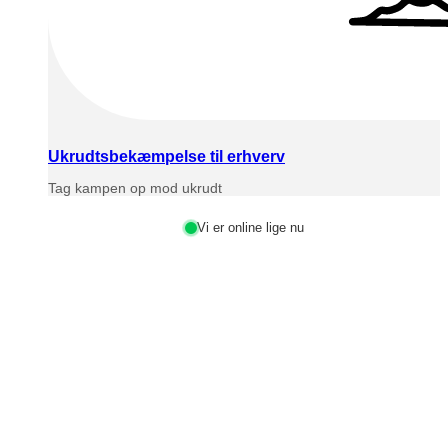
Ukrudtsbekæmpelse til erhverv
Tag kampen op mod ukrudt
Vi er online lige nu
Har du spørgsmål?
Vores medarbejdere sidder klar til at hjælpe dig mandag til
fredag fra kl. 08 – 16