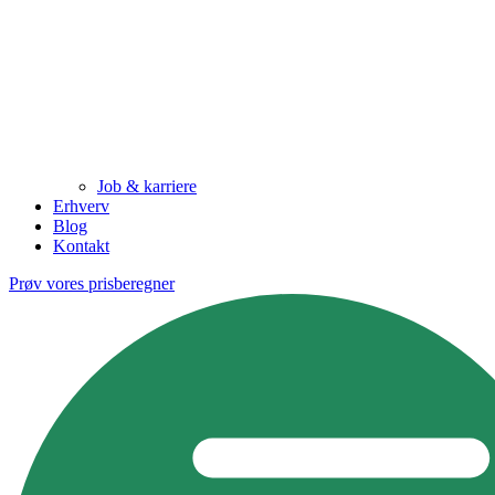
Job & karriere
Erhverv
Blog
Kontakt
Prøv vores prisberegner